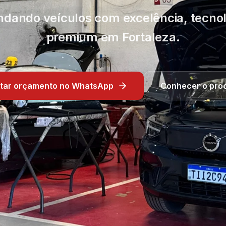
indando veículos com excelência, tecn
premium em Fortaleza.
citar orçamento no WhatsApp
Conhecer o pro