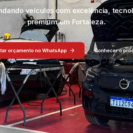
indando veículos com excelência, tecn
premium em Fortaleza.
citar orçamento no WhatsApp
Conhecer o pro