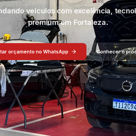
indando veículos com excelência, tecn
premium em Fortaleza.
citar orçamento no WhatsApp
Conhecer o pro