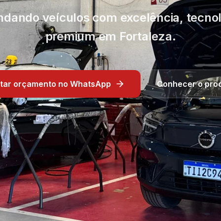
indando veículos com excelência, tecn
premium em Fortaleza.
citar orçamento no WhatsApp
Conhecer o pro